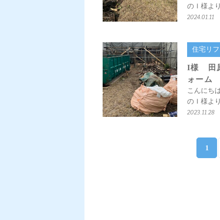
のＩ様より
2024.01.11
住宅リフ
I様 
ォーム
こんにち
のＩ様より
2023.11.28
1