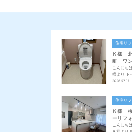
住宅リフ
Ｋ様 
町 ワ
こんにち
様より ト
2026.07.31
住宅リフ
Ｋ様 
ーリフ
こんにち
Ｋ様より 