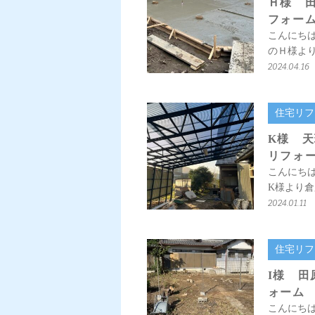
Ｈ様 
フォー
こんにち
のＨ様より
2024.04.16
住宅リフ
K様 
リフォ
こんにち
K様より
2024.01.11
住宅リフ
I様 
ォーム
こんにち